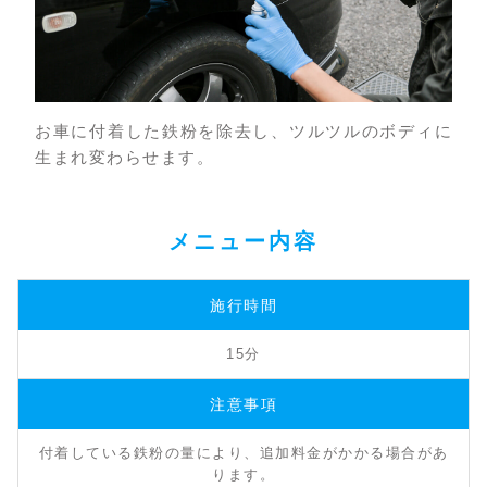
お車に付着した鉄粉を除去し、ツルツルのボディに
生まれ変わらせます。
メニュー内容
施行時間
15分
注意事項
付着している鉄粉の量により、追加料金がかかる場合があ
ります。